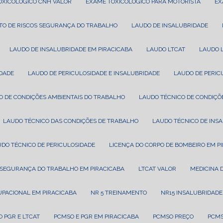
TOXICOLÓGICO CNH VALOR
EXAME TOXICOLÓGICO PARA MOTORISTA
E
TO DE RISCOS SEGURANÇA DO TRABALHO
LAUDO DE INSALUBRIDADE
LAUDO DE INSALUBRIDADE EM PIRACICABA
LAUDO LTCAT
LAUDO 
IDADE
LAUDO DE PERICULOSIDADE E INSALUBRIDADE
LAUDO DE PERI
CO DE CONDIÇÕES AMBIENTAIS DO TRABALHO
LAUDO TÉCNICO DE CONDIÇÕ
LAUDO TÉCNICO DAS CONDIÇÕES DE TRABALHO
LAUDO TÉCNICO DE INS
UDO TÉCNICO DE PERICULOSIDADE
LICENÇA DO CORPO DE BOMBEIRO EM P
T SEGURANÇA DO TRABALHO EM PIRACICABA
LTCAT VALOR
MEDICINA
CUPACIONAL EM PIRACICABA
NR 5 TREINAMENTO
NR15 INSALUBRIDADE
O PGR E LTCAT
PCMSO E PGR EM PIRACICABA
PCMSO PREÇO
PCM