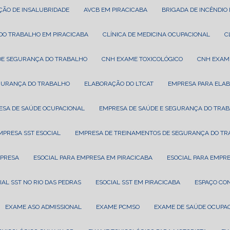
AÇÃO DE INSALUBRIDADE
AVCB EM PIRACICABA
BRIGADA DE INCÊNDIO
A DO TRABALHO EM PIRACICABA
CLÍNICA DE MEDICINA OCUPACIONAL
A DE SEGURANÇA DO TRABALHO
CNH EXAME TOXICOLÓGICO
CNH EXAM
EGURANÇA DO TRABALHO
ELABORAÇÃO DO LTCAT
EMPRESA PARA ELA
ESA DE SAÚDE OCUPACIONAL
EMPRESA DE SAÚDE E SEGURANÇA DO TRA
EMPRESA SST ESOCIAL
EMPRESA DE TREINAMENTOS DE SEGURANÇA DO T
MPRESA
ESOCIAL PARA EMPRESA EM PIRACICABA
ESOCIAL PARA EMPR
CIAL SST NO RIO DAS PEDRAS
ESOCIAL SST EM PIRACICABA
ESPAÇO CO
EXAME ASO ADMISSIONAL
EXAME PCMSO
EXAME DE SAÚDE OCUPA