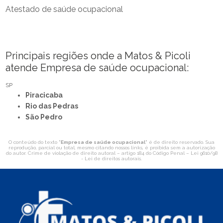
Atestado de saúde ocupacional
Principais regiões onde a Matos & Picoli
atende Empresa de saúde ocupacional:
SP
Piracicaba
Rio das Pedras
São Pedro
O conteúdo do texto "
Empresa de saúde ocupacional
" é de direito reservado. Sua
reprodução, parcial ou total, mesmo citando nossos links, é proibida sem a autorização
do autor. Crime de violação de direito autoral – artigo 184 do Código Penal –
Lei 9610/98
- Lei de direitos autorais
.