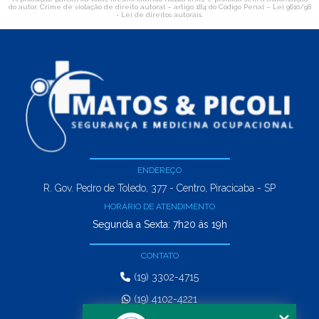
do autor. Crime de violação de direito autoral – artigo 184 do Código Penal –
Lei 9610/98
- Lei de direitos autorais
.
ENDEREÇO
R. Gov. Pedro de Toledo, 377 - Centro, Piracicaba - SP
HORÁRIO DE ATENDIMENTO
Segunda a Sexta: 7h20 ás 19h
CONTATO
(19) 3302-4715
(19) 4102-4221