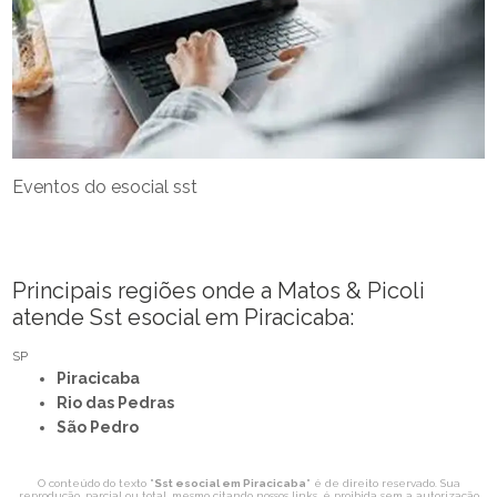
Eventos do esocial sst
Principais regiões onde a Matos & Picoli
atende Sst esocial em Piracicaba:
SP
Piracicaba
Rio das Pedras
São Pedro
O conteúdo do texto "
Sst esocial em Piracicaba
" é de direito reservado. Sua
reprodução, parcial ou total, mesmo citando nossos links, é proibida sem a autorização