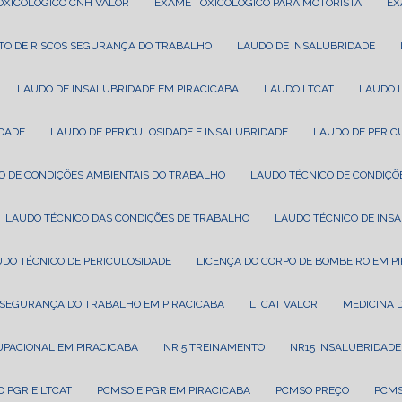
TOXICOLÓGICO CNH VALOR
EXAME TOXICOLÓGICO PARA MOTORISTA
E
TO DE RISCOS SEGURANÇA DO TRABALHO
LAUDO DE INSALUBRIDADE
LAUDO DE INSALUBRIDADE EM PIRACICABA
LAUDO LTCAT
LAUDO 
IDADE
LAUDO DE PERICULOSIDADE E INSALUBRIDADE
LAUDO DE PERI
CO DE CONDIÇÕES AMBIENTAIS DO TRABALHO
LAUDO TÉCNICO DE CONDIÇÕ
LAUDO TÉCNICO DAS CONDIÇÕES DE TRABALHO
LAUDO TÉCNICO DE INS
UDO TÉCNICO DE PERICULOSIDADE
LICENÇA DO CORPO DE BOMBEIRO EM P
T SEGURANÇA DO TRABALHO EM PIRACICABA
LTCAT VALOR
MEDICINA
CUPACIONAL EM PIRACICABA
NR 5 TREINAMENTO
NR15 INSALUBRIDADE
O PGR E LTCAT
PCMSO E PGR EM PIRACICABA
PCMSO PREÇO
PCM