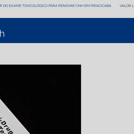
OR DO EXAME TOXICOLÓGICO PARA RENOVAR CNH EM PIRACICABA
VALOR 
nh