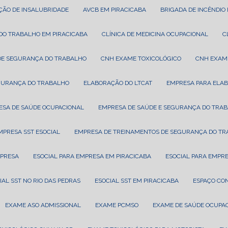
AÇÃO DE INSALUBRIDADE
AVCB EM PIRACICABA
BRIGADA DE INCÊNDIO
A DO TRABALHO EM PIRACICABA
CLÍNICA DE MEDICINA OCUPACIONAL
A DE SEGURANÇA DO TRABALHO
CNH EXAME TOXICOLÓGICO
CNH EXAM
EGURANÇA DO TRABALHO
ELABORAÇÃO DO LTCAT
EMPRESA PARA ELA
ESA DE SAÚDE OCUPACIONAL
EMPRESA DE SAÚDE E SEGURANÇA DO TRA
EMPRESA SST ESOCIAL
EMPRESA DE TREINAMENTOS DE SEGURANÇA DO T
MPRESA
ESOCIAL PARA EMPRESA EM PIRACICABA
ESOCIAL PARA EMPR
CIAL SST NO RIO DAS PEDRAS
ESOCIAL SST EM PIRACICABA
ESPAÇO CO
EXAME ASO ADMISSIONAL
EXAME PCMSO
EXAME DE SAÚDE OCUPA