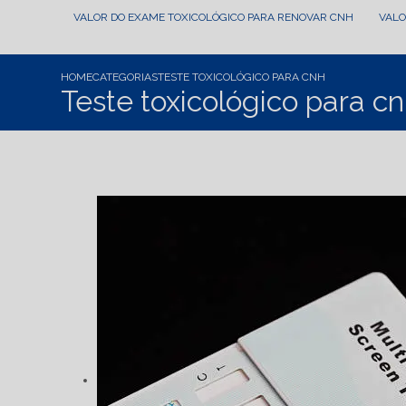
VALOR DO EXAME TOXICOLÓGICO PARA RENOVAR CNH
VAL
HOME
CATEGORIAS
TESTE TOXICOLÓGICO PARA CNH
Teste toxicológico para c