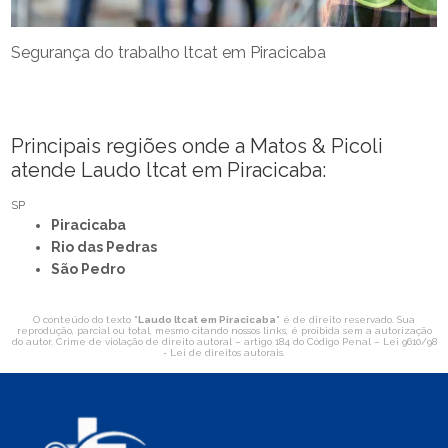
Segurança do trabalho ltcat em Piracicaba
Principais regiões onde a Matos & Picoli
atende Laudo ltcat em Piracicaba:
SP
Piracicaba
Rio das Pedras
São Pedro
O conteúdo do texto "
Laudo ltcat em Piracicaba
" é de direito reservado. Sua
reprodução, parcial ou total, mesmo citando nossos links, é proibida sem a autorização
do autor. Crime de violação de direito autoral – artigo 184 do Código Penal –
Lei 9610/98
- Lei de direitos autorais
.