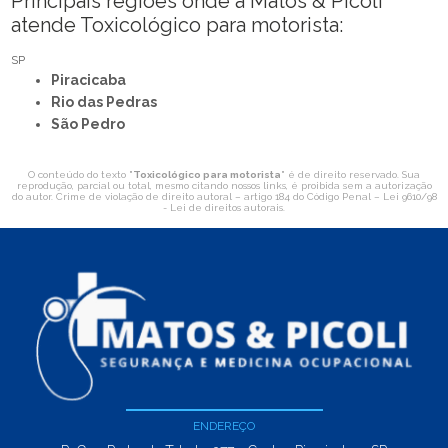
Principais regiões onde a Matos & Picoli
atende Toxicológico para motorista:
SP
Piracicaba
Rio das Pedras
São Pedro
O conteúdo do texto "
Toxicológico para motorista
" é de direito reservado. Sua
reprodução, parcial ou total, mesmo citando nossos links, é proibida sem a autorização
do autor. Crime de violação de direito autoral – artigo 184 do Código Penal –
Lei 9610/98
- Lei de direitos autorais
.
ENDEREÇO