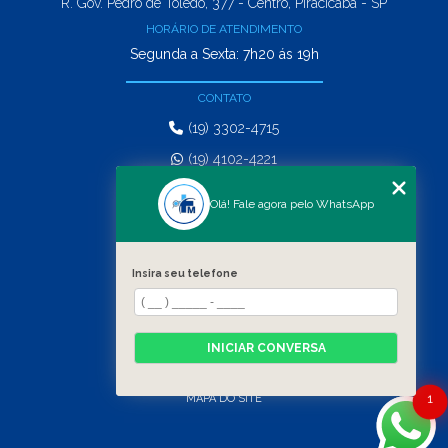
R. Gov. Pedro de Toledo, 377 - Centro, Piracicaba - SP
HORÁRIO DE ATENDIMENTO
Segunda a Sexta: 7h20 ás 19h
CONTATO
(19) 3302-4715
(19) 4102-4221
comercial@matosepicoli.com.br
Olá! Fale agora pelo WhatsApp
MENU
HOME
Insira seu telefone
SERVIÇOS
QUEM SOMOS
CONTATO
INICIAR CONVERSA
CATEGORIAS
1
MAPA DO SITE