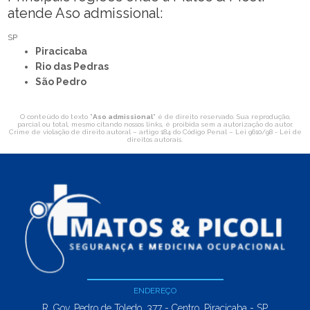
atende Aso admissional:
SP
Piracicaba
Rio das Pedras
São Pedro
O conteúdo do texto "
Aso admissional
" é de direito reservado. Sua reprodução,
parcial ou total, mesmo citando nossos links, é proibida sem a autorização do autor.
Crime de violação de direito autoral – artigo 184 do Código Penal –
Lei 9610/98 - Lei de
direitos autorais
.
ENDEREÇO
R. Gov. Pedro de Toledo, 377 - Centro, Piracicaba - SP