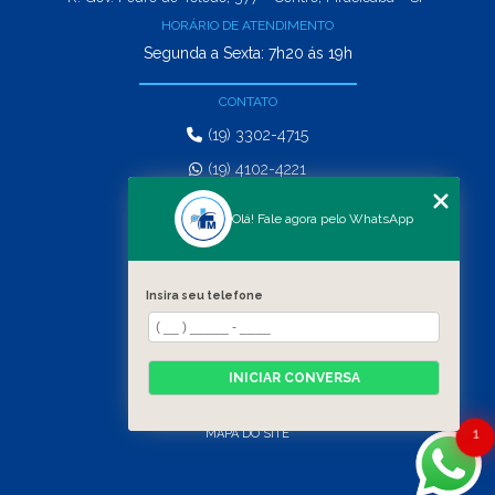
HORÁRIO DE ATENDIMENTO
Segunda a Sexta: 7h20 ás 19h
CONTATO
(19) 3302-4715
(19) 4102-4221
comercial@matosepicoli.com.br
Olá! Fale agora pelo WhatsApp
MENU
HOME
Insira seu telefone
SERVIÇOS
QUEM SOMOS
CONTATO
INICIAR CONVERSA
CATEGORIAS
1
MAPA DO SITE