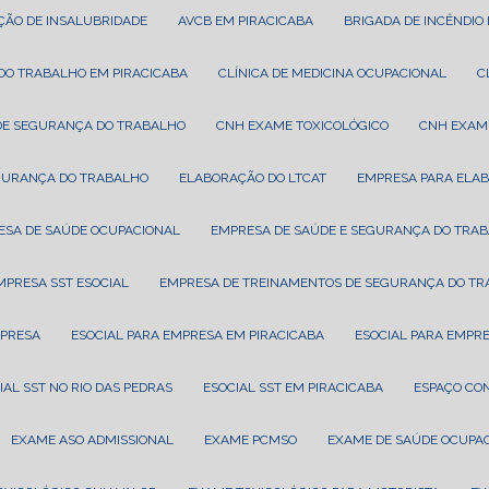
AÇÃO DE INSALUBRIDADE
AVCB EM PIRACICABA
BRIGADA DE INCÊNDIO
A DO TRABALHO EM PIRACICABA
CLÍNICA DE MEDICINA OCUPACIONAL
A DE SEGURANÇA DO TRABALHO
CNH EXAME TOXICOLÓGICO
CNH EXAM
EGURANÇA DO TRABALHO
ELABORAÇÃO DO LTCAT
EMPRESA PARA ELA
ESA DE SAÚDE OCUPACIONAL
EMPRESA DE SAÚDE E SEGURANÇA DO TRA
EMPRESA SST ESOCIAL
EMPRESA DE TREINAMENTOS DE SEGURANÇA DO T
MPRESA
ESOCIAL PARA EMPRESA EM PIRACICABA
ESOCIAL PARA EMPR
CIAL SST NO RIO DAS PEDRAS
ESOCIAL SST EM PIRACICABA
ESPAÇO CO
EXAME ASO ADMISSIONAL
EXAME PCMSO
EXAME DE SAÚDE OCUPA