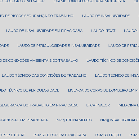
TOXICOLÓGICO CNH VALOR
EXAME TOXICOLÓGICO PARA MOTORISTA
E
TO DE RISCOS SEGURANÇA DO TRABALHO
LAUDO DE INSALUBRIDADE
LAUDO DE INSALUBRIDADE EM PIRACICABA
LAUDO LTCAT
LAUDO 
IDADE
LAUDO DE PERICULOSIDADE E INSALUBRIDADE
LAUDO DE PERI
CO DE CONDIÇÕES AMBIENTAIS DO TRABALHO
LAUDO TÉCNICO DE CONDIÇÕ
LAUDO TÉCNICO DAS CONDIÇÕES DE TRABALHO
LAUDO TÉCNICO DE INS
UDO TÉCNICO DE PERICULOSIDADE
LICENÇA DO CORPO DE BOMBEIRO EM P
T SEGURANÇA DO TRABALHO EM PIRACICABA
LTCAT VALOR
MEDICINA
CUPACIONAL EM PIRACICABA
NR 5 TREINAMENTO
NR15 INSALUBRIDADE
O PGR E LTCAT
PCMSO E PGR EM PIRACICABA
PCMSO PREÇO
PCM