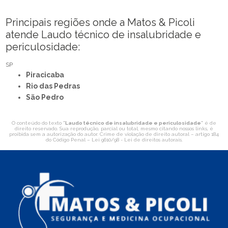
Principais regiões onde a Matos & Picoli
atende Laudo técnico de insalubridade e
periculosidade:
SP
Piracicaba
Rio das Pedras
São Pedro
O conteúdo do texto "
Laudo técnico de insalubridade e periculosidade
" é de
direito reservado. Sua reprodução, parcial ou total, mesmo citando nossos links, é
proibida sem a autorização do autor. Crime de violação de direito autoral – artigo 184
do Código Penal –
Lei 9610/98 - Lei de direitos autorais
.