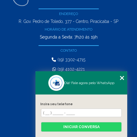
ENDEREÇO
R. Gov. Pedro de Toledo, 377 - Centro, Piracicaba - SP
HORÁRIO DE ATENDIMENTO
Segunda a Sexta: 7h20 ás 19h
CONTATO
(19) 3302-4715
(19) 4102-4221
comercial@matosepicoli.com.br
Olá! Fale agora pelo WhatsApp
MENU
HOME
Insira seu telefone
SERVIÇOS
QUEM SOMOS
CONTATO
INICIAR CONVERSA
CATEGORIAS