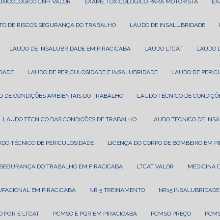
TOXICOLÓGICO CNH VALOR
EXAME TOXICOLÓGICO PARA MOTORISTA
E
TO DE RISCOS SEGURANÇA DO TRABALHO
LAUDO DE INSALUBRIDADE
LAUDO DE INSALUBRIDADE EM PIRACICABA
LAUDO LTCAT
LAUDO 
IDADE
LAUDO DE PERICULOSIDADE E INSALUBRIDADE
LAUDO DE PERI
CO DE CONDIÇÕES AMBIENTAIS DO TRABALHO
LAUDO TÉCNICO DE CONDIÇÕ
LAUDO TÉCNICO DAS CONDIÇÕES DE TRABALHO
LAUDO TÉCNICO DE INS
UDO TÉCNICO DE PERICULOSIDADE
LICENÇA DO CORPO DE BOMBEIRO EM P
T SEGURANÇA DO TRABALHO EM PIRACICABA
LTCAT VALOR
MEDICINA
CUPACIONAL EM PIRACICABA
NR 5 TREINAMENTO
NR15 INSALUBRIDADE
O PGR E LTCAT
PCMSO E PGR EM PIRACICABA
PCMSO PREÇO
PCM