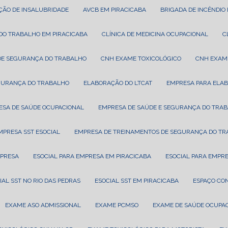
AÇÃO DE INSALUBRIDADE
AVCB EM PIRACICABA
BRIGADA DE INCÊNDIO
A DO TRABALHO EM PIRACICABA
CLÍNICA DE MEDICINA OCUPACIONAL
A DE SEGURANÇA DO TRABALHO
CNH EXAME TOXICOLÓGICO
CNH EXAM
EGURANÇA DO TRABALHO
ELABORAÇÃO DO LTCAT
EMPRESA PARA ELA
ESA DE SAÚDE OCUPACIONAL
EMPRESA DE SAÚDE E SEGURANÇA DO TRA
EMPRESA SST ESOCIAL
EMPRESA DE TREINAMENTOS DE SEGURANÇA DO T
MPRESA
ESOCIAL PARA EMPRESA EM PIRACICABA
ESOCIAL PARA EMPR
CIAL SST NO RIO DAS PEDRAS
ESOCIAL SST EM PIRACICABA
ESPAÇO CO
EXAME ASO ADMISSIONAL
EXAME PCMSO
EXAME DE SAÚDE OCUPA