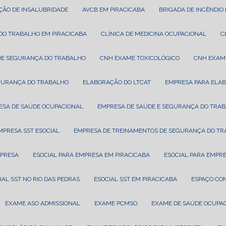
AÇÃO DE INSALUBRIDADE
AVCB EM PIRACICABA
BRIGADA DE INCÊNDIO
A DO TRABALHO EM PIRACICABA
CLÍNICA DE MEDICINA OCUPACIONAL
A DE SEGURANÇA DO TRABALHO
CNH EXAME TOXICOLÓGICO
CNH EXAM
EGURANÇA DO TRABALHO
ELABORAÇÃO DO LTCAT
EMPRESA PARA ELA
ESA DE SAÚDE OCUPACIONAL
EMPRESA DE SAÚDE E SEGURANÇA DO TRA
EMPRESA SST ESOCIAL
EMPRESA DE TREINAMENTOS DE SEGURANÇA DO T
MPRESA
ESOCIAL PARA EMPRESA EM PIRACICABA
ESOCIAL PARA EMPR
CIAL SST NO RIO DAS PEDRAS
ESOCIAL SST EM PIRACICABA
ESPAÇO CO
EXAME ASO ADMISSIONAL
EXAME PCMSO
EXAME DE SAÚDE OCUPA