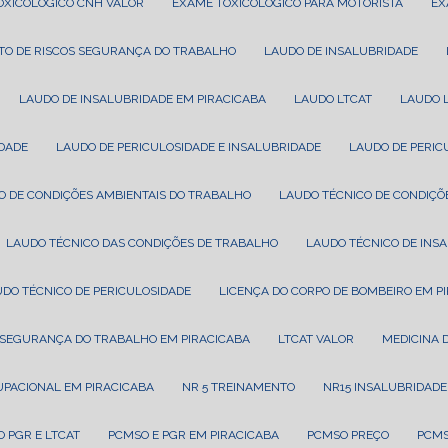
TOXICOLÓGICO CNH VALOR
EXAME TOXICOLÓGICO PARA MOTORISTA
E
TO DE RISCOS SEGURANÇA DO TRABALHO
LAUDO DE INSALUBRIDADE
LAUDO DE INSALUBRIDADE EM PIRACICABA
LAUDO LTCAT
LAUDO 
IDADE
LAUDO DE PERICULOSIDADE E INSALUBRIDADE
LAUDO DE PERI
CO DE CONDIÇÕES AMBIENTAIS DO TRABALHO
LAUDO TÉCNICO DE CONDIÇÕ
LAUDO TÉCNICO DAS CONDIÇÕES DE TRABALHO
LAUDO TÉCNICO DE INS
UDO TÉCNICO DE PERICULOSIDADE
LICENÇA DO CORPO DE BOMBEIRO EM P
T SEGURANÇA DO TRABALHO EM PIRACICABA
LTCAT VALOR
MEDICINA
CUPACIONAL EM PIRACICABA
NR 5 TREINAMENTO
NR15 INSALUBRIDADE
O PGR E LTCAT
PCMSO E PGR EM PIRACICABA
PCMSO PREÇO
PCM