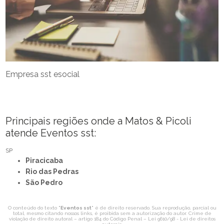
Empresa sst esocial
Principais regiões onde a Matos & Picoli
atende Eventos sst:
SP
Piracicaba
Rio das Pedras
São Pedro
O conteúdo do texto "
Eventos sst
" é de direito reservado. Sua reprodução, parcial ou
total, mesmo citando nossos links, é proibida sem a autorização do autor. Crime de
violação de direito autoral – artigo 184 do Código Penal –
Lei 9610/98 - Lei de direitos